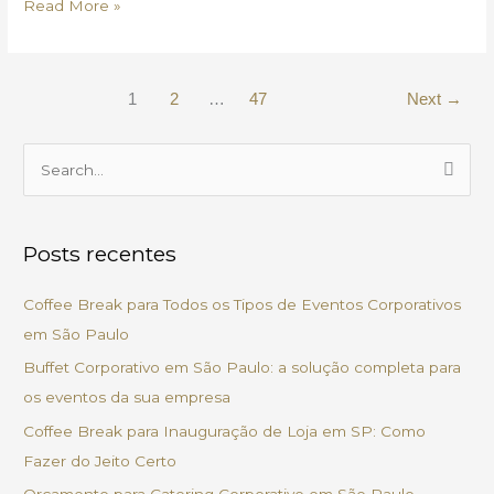
Read More »
1
2
…
47
Next
→
P
e
s
Posts recentes
q
u
Coffee Break para Todos os Tipos de Eventos Corporativos
i
em São Paulo
s
Buffet Corporativo em São Paulo: a solução completa para
a
os eventos da sua empresa
r
Coffee Break para Inauguração de Loja em SP: Como
p
Fazer do Jeito Certo
o