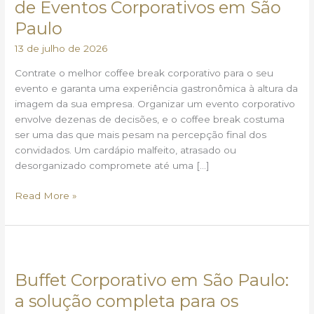
de Eventos Corporativos em São
os
Paulo
Tipos
de
13 de julho de 2026
Eventos
Contrate o melhor coffee break corporativo para o seu
Corporativos
evento e garanta uma experiência gastronômica à altura da
em
imagem da sua empresa. Organizar um evento corporativo
São
envolve dezenas de decisões, e o coffee break costuma
Paulo
ser uma das que mais pesam na percepção final dos
convidados. Um cardápio malfeito, atrasado ou
desorganizado compromete até uma […]
Read More »
Buffet
Corporativo
Buffet Corporativo em São Paulo:
em
São
a solução completa para os
Paulo: