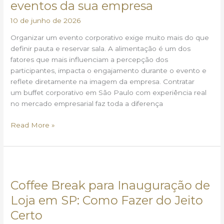
eventos da sua empresa
a
solução
10 de junho de 2026
completa
Organizar um evento corporativo exige muito mais do que
para
definir pauta e reservar sala. A alimentação é um dos
os
fatores que mais influenciam a percepção dos
eventos
participantes, impacta o engajamento durante o evento e
da
reflete diretamente na imagem da empresa. Contratar
sua
um buffet corporativo em São Paulo com experiência real
empresa
no mercado empresarial faz toda a diferença
Read More »
Coffee
Break
Coffee Break para Inauguração de
para
Inauguração
Loja em SP: Como Fazer do Jeito
de
Certo
Loja