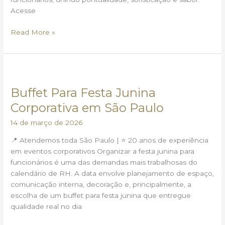
Acesse
Read More »
Buffet
Para
Buffet Para Festa Junina
Festa
Junina
Corporativa em São Paulo
Corporativa
14 de março de 2026
em
São
📍 Atendemos toda São Paulo | ⭐ 20 anos de experiência
Paulo
em eventos corporativos Organizar a festa junina para
funcionários é uma das demandas mais trabalhosas do
calendário de RH. A data envolve planejamento de espaço,
comunicação interna, decoração e, principalmente, a
escolha de um buffet para festa junina que entregue
qualidade real no dia