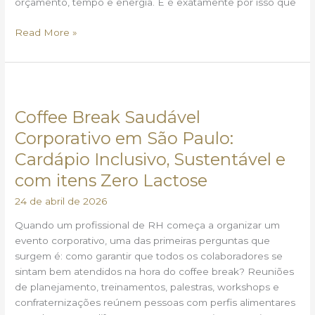
orçamento, tempo e energia. E é exatamente por isso que
Read More »
Coffee
Break
Coffee Break Saudável
Saudável
Corporativo
Corporativo em São Paulo:
em
Cardápio Inclusivo, Sustentável e
São
com itens Zero Lactose
Paulo:
Cardápio
24 de abril de 2026
Inclusivo,
Sustentável
Quando um profissional de RH começa a organizar um
e
evento corporativo, uma das primeiras perguntas que
com
surgem é: como garantir que todos os colaboradores se
itens
sintam bem atendidos na hora do coffee break? Reuniões
Zero
de planejamento, treinamentos, palestras, workshops e
Lactose
confraternizações reúnem pessoas com perfis alimentares