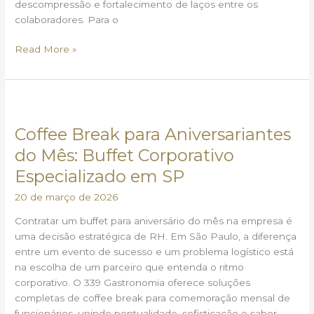
impecável
descompressão e fortalecimento de laços entre os
em
colaboradores. Para o
São
Paulo
Read More »
Coffee
Break
Coffee Break para Aniversariantes
para
Aniversariantes
do Mês: Buffet Corporativo
do
Especializado em SP
Mês:
Buffet
20 de março de 2026
Corporativo
Contratar um buffet para aniversário do mês na empresa é
Especializado
uma decisão estratégica de RH. Em São Paulo, a diferença
em
entre um evento de sucesso e um problema logístico está
SP
na escolha de um parceiro que entenda o ritmo
corporativo. O 339 Gastronomia oferece soluções
completas de coffee break para comemoração mensal de
funcionários, unindo pontualidade, sofisticação e sabor.