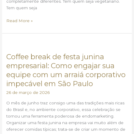
completamente diferentes. Tem quem seja vegetariano.
Tem quem seja
Read More »
Coffee
break
Coffee break de festa junina
de
festa
empresarial: Como engajar sua
junina
equipe com um arraiá corporativo
empresarial:
impecável em São Paulo
Como
engajar
26 de março de 2026
sua
equipe
O mês de junho traz consigo uma das tradições mais ricas
com
do Brasil e, no ambiente corporativo, essa celebração se
um
tornou uma ferramenta poderosa de endomarketing.
arraiá
Organizar uma festa junina na empresa vai muito além de
corporativo
oferecer comidas típicas; trata-se de criar um momento de