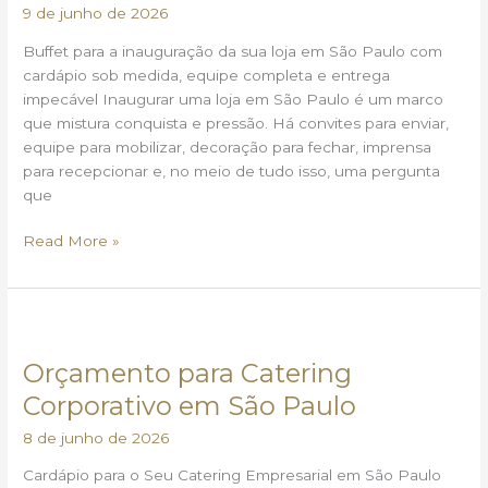
em
9 de junho de 2026
SP:
Buffet para a inauguração da sua loja em São Paulo com
Como
cardápio sob medida, equipe completa e entrega
Fazer
impecável Inaugurar uma loja em São Paulo é um marco
do
que mistura conquista e pressão. Há convites para enviar,
Jeito
equipe para mobilizar, decoração para fechar, imprensa
Certo
para recepcionar e, no meio de tudo isso, uma pergunta
que
Read More »
Orçamento
para
Orçamento para Catering
Catering
Corporativo
Corporativo em São Paulo
em
8 de junho de 2026
São
Paulo
Cardápio para o Seu Catering Empresarial em São Paulo