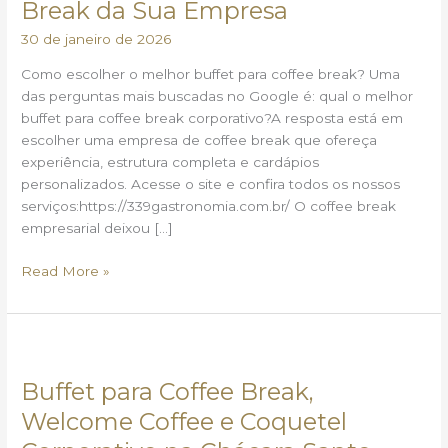
Break da Sua Empresa
o
30 de janeiro de 2026
Coffee
Break
Como escolher o melhor buffet para coffee break? Uma
da
das perguntas mais buscadas no Google é: qual o melhor
Sua
buffet para coffee break corporativo?A resposta está em
Empresa
escolher uma empresa de coffee break que ofereça
experiência, estrutura completa e cardápios
personalizados. Acesse o site e confira todos os nossos
serviços:https://339gastronomia.com.br/ O coffee break
empresarial deixou […]
Read More »
Buffet
para
Buffet para Coffee Break,
Coffee
Break,
Welcome Coffee e Coquetel
Welcome