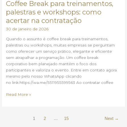
Coffee Break para treinamentos,
para
treinamentos,
palestras e workshops: como
palestras
acertar na contratação
e
workshops:
30 de janeiro de 2026
como
Quando o assunto é coffee break para treinamentos,
acertar
palestras ou workshops, muitas empresas se perguntam
na
como oferecer um serviço prático, elegante e eficiente
contratação
sem atrapalhar a programação. Um coffee break
corporativo bem planejado mantém o foco dos
participantes e valoriza o evento. Entre em contato agora
mesmo pelo nosso WhatsApp clicando
no link:https://wa.me/5511955599563 Ao contratar coffee
Read More »
1
2
…
15
Next
→