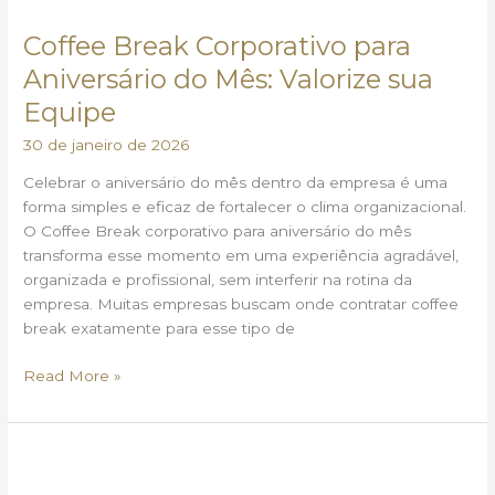
Break
Coffee Break Corporativo para
Corporativo
para
Aniversário do Mês: Valorize sua
Aniversário
Equipe
do
Mês:
30 de janeiro de 2026
Valorize
Celebrar o aniversário do mês dentro da empresa é uma
sua
forma simples e eficaz de fortalecer o clima organizacional.
Equipe
O Coffee Break corporativo para aniversário do mês
transforma esse momento em uma experiência agradável,
organizada e profissional, sem interferir na rotina da
empresa. Muitas empresas buscam onde contratar coffee
break exatamente para esse tipo de
Read More »
Coffee
Break