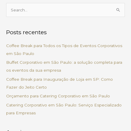
P
e
s
Posts recentes
q
u
Coffee Break para Todos os Tipos de Eventos Corporativos
i
em São Paulo
s
Buffet Corporativo em São Paulo: a solução completa para
a
os eventos da sua empresa
r
Coffee Break para Inauguração de Loja em SP: Como
p
Fazer do Jeito Certo
o
Orçamento para Catering Corporativo em São Paulo
r
Catering Corporativo em São Paulo: Serviço Especializado
:
para Empresas