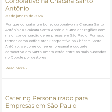
Corporativo na Chácara Santo
Coffee
Antônio
e
Coquetel
30 de janeiro de 2026
Corporativo
na
Por que contratar um buffet corporativo na Chácara Santo
Chácara
Antônio? A Chácara Santo Antônio é uma das regiões com
Santo
maior concentração de empresas em São Paulo. Por isso,
Antônio
termos como coffee break corporativo na Chácara Santo
Antônio, welcome coffee empresarial e coquetel
corporativo em Santo Amaro estão entre os mais buscados
no Google por gestores
Read More »
Catering
Personalizado
Catering Personalizado para
para
Empresas
Empresas em São Paulo
em