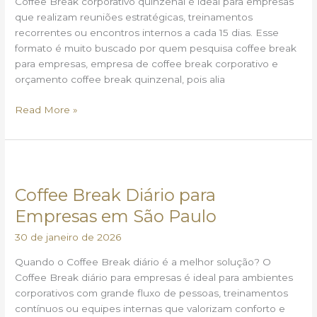
Coffee Break corporativo quinzenal é ideal para empresas
que realizam reuniões estratégicas, treinamentos
recorrentes ou encontros internos a cada 15 dias. Esse
formato é muito buscado por quem pesquisa coffee break
para empresas, empresa de coffee break corporativo e
orçamento coffee break quinzenal, pois alia
Read More »
Coffee
Break
Coffee Break Diário para
Diário
para
Empresas em São Paulo
Empresas
30 de janeiro de 2026
em
São
Quando o Coffee Break diário é a melhor solução? O
Paulo
Coffee Break diário para empresas é ideal para ambientes
corporativos com grande fluxo de pessoas, treinamentos
contínuos ou equipes internas que valorizam conforto e