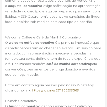
comemorações de resultados e eventos de networking,
o
exige sofisticação na apresentação,
coquetel corporativo
variedade no cardápio e equipe preparada para servir com
fluidez. A 339 Gastronomia desenvolve cardápios de finger
food e bebidas sob medida para cada tipo de ocasião.
Welcome Coffee e Café da Manhã Corporativo
O
é a primeira impressão que
welcome coffee corporativo
os participantes têm ao chegar ao evento. Um serviço bem
montado, com apresentação impecável e bebidas na
temperatura certa, define o tom de toda a experiência que
virá. Realizamos também
para
café da manhã corporativo
convenções, treinamentos de longa duração e eventos
que começam cedo.
Entre em contato agora mesmo pelo nosso WhatsApp
clicando no link:
https://wa.me/5511955599563
Brunch Corporativo
O
ganhou espaço significativo no
brunch corporativo