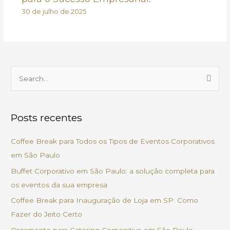
30 de julho de 2025
P
e
s
Posts recentes
q
u
Coffee Break para Todos os Tipos de Eventos Corporativos
i
em São Paulo
s
Buffet Corporativo em São Paulo: a solução completa para
a
os eventos da sua empresa
r
Coffee Break para Inauguração de Loja em SP: Como
p
Fazer do Jeito Certo
o
Orçamento para Catering Corporativo em São Paulo