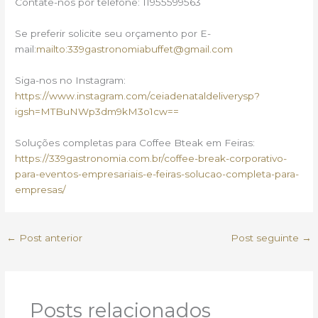
Contate-nos por telefone: 11955599563
Se preferir solicite seu orçamento por E-
mail:
mailto:339gastronomiabuffet@gmail.com
Siga-nos no Instagram:
https://www.instagram.com/ceiadenataldeliverysp?
igsh=MTBuNWp3dm9kM3o1cw==
Soluções completas para Coffee Bteak em Feiras:
https://339gastronomia.com.br/coffee-break-corporativo-
para-eventos-empresariais-e-feiras-solucao-completa-para-
empresas/
←
Post anterior
Post seguinte
→
Posts relacionados