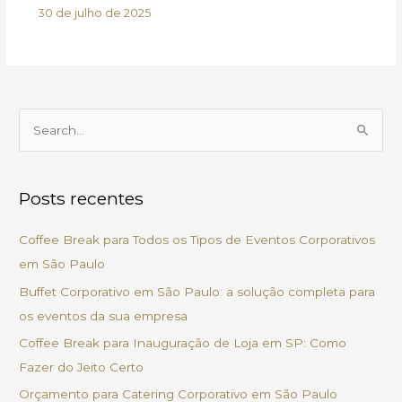
30 de julho de 2025
P
e
s
Posts recentes
q
u
Coffee Break para Todos os Tipos de Eventos Corporativos
i
em São Paulo
s
Buffet Corporativo em São Paulo: a solução completa para
a
os eventos da sua empresa
r
Coffee Break para Inauguração de Loja em SP: Como
p
Fazer do Jeito Certo
o
Orçamento para Catering Corporativo em São Paulo
r