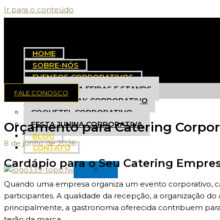
Ir para o conteúdo
HOME
SOBRE-NÓS
EVENTOS CORPORATIVOS
BUFFET PARA FEIRAS E STANDS
FALE CONOSCO
COFFEE BREAK CORPORATIVO
COQUETEL CORPORATIVO
Orçamento para Catering Corpor
FESTA JUNINA CORPORATIVA
BLOG
8 de junho de 2026
CONTATO
Cardápio para o Seu Catering Empres
X
Quando uma empresa organiza um evento corporativo, cad
participantes. A qualidade da recepção, a organização d
principalmente, a gastronomia oferecida contribuem para
terão da marca.