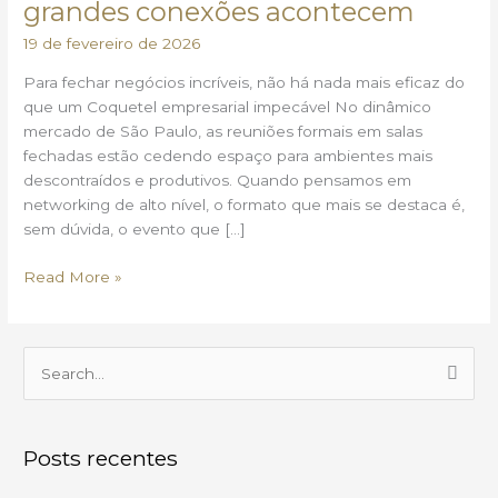
grandes conexões acontecem
grandes
19 de fevereiro de 2026
conexões
acontecem
Para fechar negócios incríveis, não há nada mais eficaz do
que um Coquetel empresarial impecável No dinâmico
mercado de São Paulo, as reuniões formais em salas
fechadas estão cedendo espaço para ambientes mais
descontraídos e produtivos. Quando pensamos em
networking de alto nível, o formato que mais se destaca é,
sem dúvida, o evento que […]
Read More »
P
e
s
Posts recentes
q
u