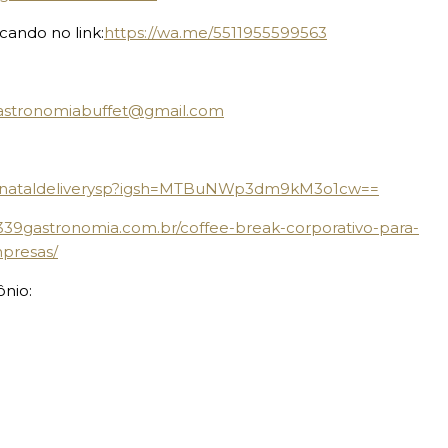
ando no link:
https://wa.me/5511955599563
gastronomiabuffet@gmail.com
adenataldeliverysp?igsh=MTBuNWp3dm9kM3o1cw==
/339gastronomia.com.br/coffee-break-corporativo-para-
mpresas/
ônio: