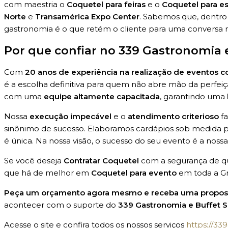
com maestria o
Coquetel para feiras
e o
Coquetel para e
Norte
e
Transamérica Expo Center
. Sabemos que, dentro d
gastronomia é o que retém o cliente para uma conversa 
Por que confiar no 339 Gastronomia 
Com
20 anos de experiência na realização de eventos c
é a escolha definitiva para quem não abre mão da perfeiçã
com uma
equipe altamente capacitada
, garantindo uma
Nossa
execução impecável
e o
atendimento criterioso
fa
sinônimo de sucesso. Elaboramos cardápios sob medida p
é única. Na nossa visão, o sucesso do seu evento é a nossa
Se você deseja
Contratar Coquetel
com a segurança de q
que há de melhor em
Coquetel para evento
em toda a Gr
Peça um orçamento agora mesmo e receba uma proposta
acontecer com o suporte do
339 Gastronomia e Buffet 
Acesse o site e confira todos os nossos serviços
https://33