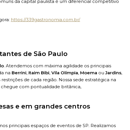
muns da capital paulista é um diferencial competitivo
gora:
https://339gastronomia.com.br/
tantes de São Paulo
lo
. Atendemos com máxima agilidade os principais
ada na
Berrini
,
Itaim Bibi
,
Vila Olímpia
,
Moema
ou
Jardins
,
restrições de cada região. Nossa sede estratégica na
o chegue com pontualidade britânica,
esas e em grandes centros
os principais espaços de eventos de SP. Realizamos