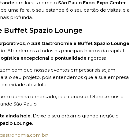
stande
em locais como o
São Paulo Expo
,
Expo Center
e uma feira, o seu estande é o seu cartão de visitas, e a
mais profunda.
e Buffet Spazio Lounge
orporativos
, o
339 Gastronomia e Buffet Spazio Lounge
o. Atendemos a todos os principais bairros da capital
logística excepcional
e
pontualidade
rigorosa.
zem com que nossos eventos empresariais sejam
ara o seu projeto, pois entendemos que a sua empresa
 prioridade absoluta.
uem domina o mercado, fale conosco. Oferecemos o
ande São Paulo.
 ainda hoje.
Deixe o seu próximo grande negócio
Spazio Lounge
.
9gastronomia.com.br/