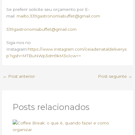
Se preferir solicite seu orçamento por E-
mail:
mailto:339gastronomiabuffet@gmail.com
339gastronomiabuffet@gmail.com
Siga-nos no
Instagram:
https://www.instagram.com/ceiadenataldeliverys
p?igsh=MTBuNWp3dm9kM3o1cw==
←
Post anterior
Post seguinte
→
Posts relacionados