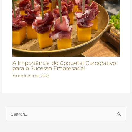
A Importância do Coquetel Corporativo
para o Sucesso Empresarial.
30 de julho de 2025
P
e
s