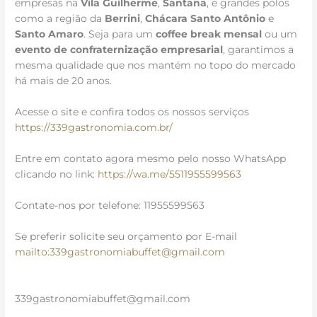
empresas na
Vila Guilherme
,
Santana
, e grandes polos
como a região da
Berrini
,
Chácara Santo Antônio
e
Santo Amaro
. Seja para um
coffee break mensal
ou um
evento de confraternização empresarial
, garantimos a
mesma qualidade que nos mantém no topo do mercado
há mais de 20 anos.
Acesse o site e confira todos os nossos serviços
https://339gastronomia.com.br/
Entre em contato agora mesmo pelo nosso WhatsApp
clicando no link:
https://wa.me/5511955599563
Contate-nos por telefone: 11955599563
Se preferir solicite seu orçamento por E-mail
mailto:339gastronomiabuffet@gmail.com
339gastronomiabuffet@gmail.com