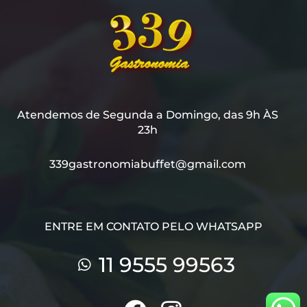
Atendemos de Segunda a Domingo, das 9h ÀS
23h
339gastronomiabuffet@gmail.com
ENTRE EM CONTATO PELO WHATSAPP
11 9555 99563
F
I