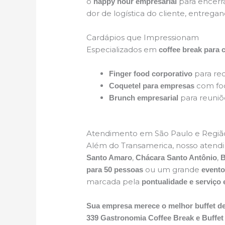
o
para encerra
happy hour empresarial
dor de logística do cliente, entrega
Cardápios que Impressionam
Especializados em
coffee break para
para rec
Finger food corporativo
com foc
Coquetel para empresas
para reuniõe
Brunch empresarial
Atendimento em São Paulo e Regiã
Além do Transamerica, nosso atend
,
,
Santo Amaro
Chácara Santo Antônio
B
ou um grande
para 50 pessoas
evento
marcada pela
pontualidade e serviço 
Sua empresa merece o melhor buffet de
339 Gastronomia Coffee Break e Buffe