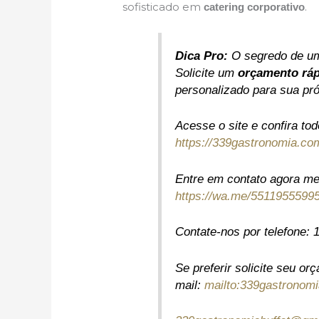
sofisticado em
.
catering corporativo
Dica Pro:
O segredo de um
Solicite um
orçamento rá
personalizado para sua pr
Acesse o site e confira to
https://339gastronomia.co
Entre em contato agora me
https://wa.me/5511955599
Contate-nos por telefone:
Se preferir solicite seu or
mail:
mailto:339gastronom