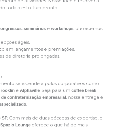
mento de atividades. Nosso foco é resolver a
ndo toda a estrutura pronta.
,
e
, oferecemos:
 congressos
seminários
workshops
epções ágeis.
o em lançamentos e premiações.
s de diretoria prolongadas.
o
imento se estende a polos corporativos como
e
. Seja para um
rooklin
Alphaville
coffee break
, nossa entrega é
 de confraternização empresarial
.
especializado
Com mais de duas décadas de expertise, o
 SP.
oferece o que há de mais
t Spazio Lounge