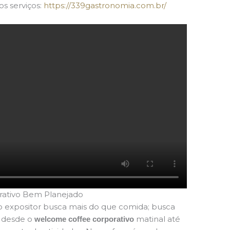
os serviços:
https://339gastronomia.com.br/
rativo Bem Planejado
 o expositor busca mais do que comida; busca
s desde o
matinal até
welcome coffee corporativo