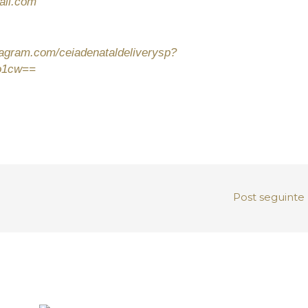
ail.com
tagram.com/ceiadenataldeliverysp?
o1cw==
Post seguinte