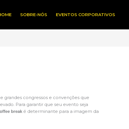
HOME
SOBRE-NÓS
EVENTOS CORPORATIVOS
de grandes congressos e convenções que
ado. Para garantir que seu evento seja
é determinante para a imagem da
coffee break