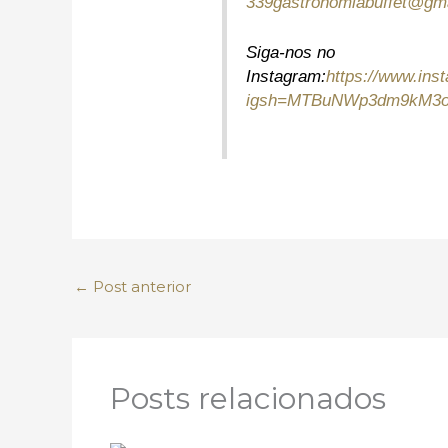
339gastronomiabuffet@gm
Siga-nos no
Instagram:
https://www.ins
igsh=MTBuNWp3dm9kM3
←
Post anterior
Posts relacionados