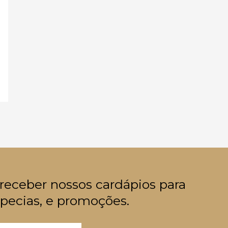
 receber nossos cardápios para
pecias, e promoções.