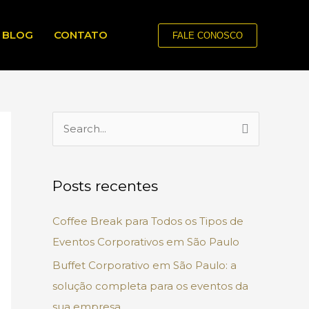
BLOG
CONTATO
FALE CONOSCO
P
e
s
Posts recentes
q
u
Coffee Break para Todos os Tipos de
i
Eventos Corporativos em São Paulo
s
Buffet Corporativo em São Paulo: a
a
solução completa para os eventos da
r
sua empresa