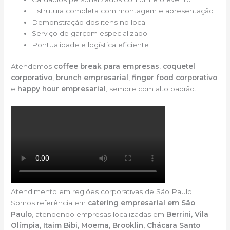
Estrutura completa com montagem e apresentação
Demonstração dos itens no local
Serviço de garçom especializado
Pontualidade e logística eficiente
Atendemos
coffee break para empresas
,
coquetel
corporativo
,
brunch empresarial
,
finger food corporativo
e
happy hour empresarial
, sempre com alto padrão.
Atendimento em regiões corporativas de São Paulo
Somos referência em
catering empresarial em São
Paulo
, atendendo empresas localizadas em
Berrini, Vila
Olímpia, Itaim Bibi, Moema, Brooklin, Chácara Santo