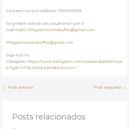
Contate-nos por telefone: 11955599563
Se preferir solicite seu orçamento por E-
mail:
mailto:339gastronomiabuffet@gmail.com
339gastronomiabuffet@gmail.com
Siga-nos no
Instagram:
https://www.instagram.com/ceiadenataldeliverys
p?igsh=MTBuNWp3dm9kM3o1cw==
←
Post anterior
Post seguinte
→
Posts relacionados