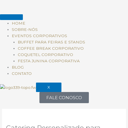
Ir
para
o
conteúdo
HOME
SOBRE-NÓS
EVENTOS CORPORATIVOS
BUFFET PARA FEIRAS E STANDS
COFFEE BREAK CORPORATIVO
COQUETEL CORPORATIVO
FESTA JUNINA CORPORATIVA
BLOG
CONTATO
X
FALE CONOSCO
Catering Personalizado para