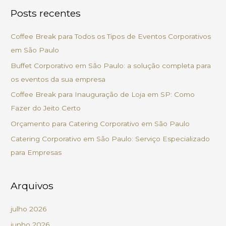
s
Posts recentes
q
u
Coffee Break para Todos os Tipos de Eventos Corporativos
i
em São Paulo
s
Buffet Corporativo em São Paulo: a solução completa para
a
os eventos da sua empresa
r
Coffee Break para Inauguração de Loja em SP: Como
p
Fazer do Jeito Certo
o
Orçamento para Catering Corporativo em São Paulo
r
Catering Corporativo em São Paulo: Serviço Especializado
:
para Empresas
Arquivos
julho 2026
junho 2026