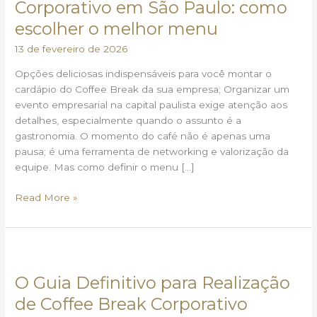
Corporativo em São Paulo: como
Corporativo
escolher o melhor menu
em
São
13 de fevereiro de 2026
Paulo:
Opções deliciosas indispensáveis para você montar o
como
cardápio do Coffee Break da sua empresa; Organizar um
escolher
evento empresarial na capital paulista exige atenção aos
o
detalhes, especialmente quando o assunto é a
melhor
gastronomia. O momento do café não é apenas uma
menu
pausa; é uma ferramenta de networking e valorização da
equipe. Mas como definir o menu […]
Read More »
O
Guia
O Guia Definitivo para Realização
Definitivo
para
de Coffee Break Corporativo
Realização