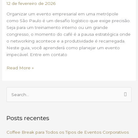
12 de fevereiro de 2026
de
Coffee
Organizar um evento empresarial em uma metrópole
Break
como São Paulo é um desafio logístico que exige precisão.
Corporativo
Seja para um treinamento interno ou um grande
congresso, o momento do café é a pausa estratégica onde
o networking acontece e a produtividade é recarregada.
Neste guia, você aprenderá como planejar um evento
impecável. Entre em contato
Read More »
P
e
s
Posts recentes
q
u
Coffee Break para Todos os Tipos de Eventos Corporativos
i