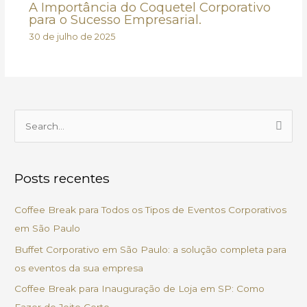
A Importância do Coquetel Corporativo
para o Sucesso Empresarial.
30 de julho de 2025
P
e
s
Posts recentes
q
u
Coffee Break para Todos os Tipos de Eventos Corporativos
i
em São Paulo
s
Buffet Corporativo em São Paulo: a solução completa para
a
os eventos da sua empresa
r
Coffee Break para Inauguração de Loja em SP: Como
p