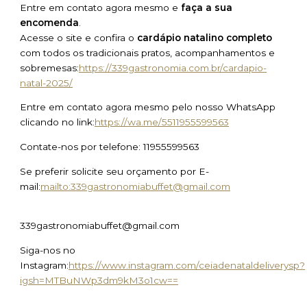
Entre em contato agora mesmo e
faça a sua
encomenda
.
Acesse o site e confira o
cardápio natalino completo
com todos os tradicionais pratos, acompanhamentos e
sobremesas:
https://339gastronomia.com.br/cardapio-
natal-2025/
Entre em contato agora mesmo pelo nosso WhatsApp
clicando no link:
https://wa.me/5511955599563
Contate-nos por telefone: 11955599563
Se preferir solicite seu orçamento por E-
mail:
mailto:339gastronomiabuffet@gmail.com
339gastronomiabuffet@gmail.com
Siga-nos no
Instagram:
https://www.instagram.com/ceiadenataldeliverysp?
igsh=MTBuNWp3dm9kM3o1cw==