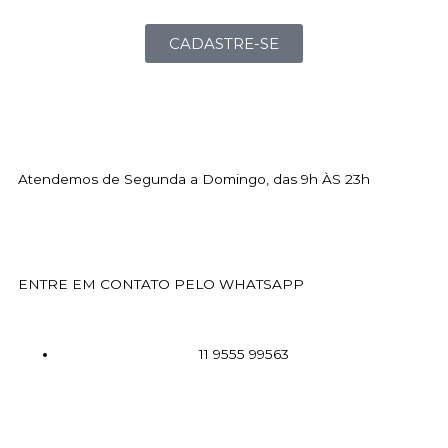
CADASTRE-SE
Atendemos de Segunda a Domingo, das 9h ÀS 23h
339gastronomiabuffet@gmail.com
ENTRE EM CONTATO PELO WHATSAPP
11 9555 99563
F
I