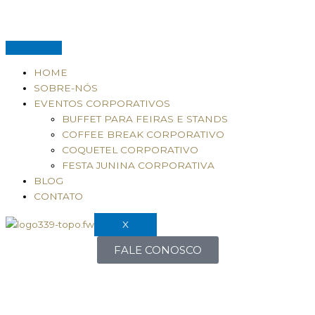
Ir
P
para
e
o
s
conteúdo
q
HOME
u
SOBRE-NÓS
EVENTOS CORPORATIVOS
i
BUFFET PARA FEIRAS E STANDS
s
COFFEE BREAK CORPORATIVO
a
COQUETEL CORPORATIVO
r
FESTA JUNINA CORPORATIVA
p
BLOG
CONTATO
o
r
X
:
FALE CONOSCO