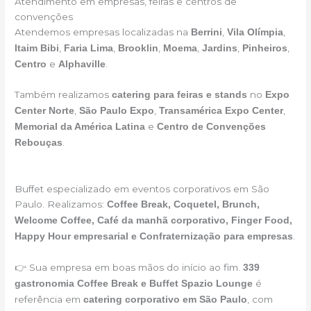
Atendimento em empresas, feiras e centros de
convenções
Atendemos empresas localizadas na
,
,
Berrini
Vila Olímpia
,
,
,
,
,
,
Itaim Bibi
Faria Lima
Brooklin
Moema
Jardins
Pinheiros
e
.
Centro
Alphaville
Também realizamos
no
catering para feiras e stands
Expo
,
,
,
Center Norte
São Paulo Expo
Transamérica Expo Center
e
Memorial da América Latina
Centro de Convenções
.
Rebouças
Buffet especializado em eventos corporativos em São
Paulo. Realizamos:
Coffee Break, Coquetel, Brunch,
Welcome Coffee, Café da manhã corporativo, Finger Food,
.
Happy Hour empresarial e Confraternização para empresas
👉 Sua empresa em boas mãos do início ao fim.
339
é
gastronomia Coffee Break e Buffet Spazio Lounge
referência em
, com
catering corporativo em São Paulo