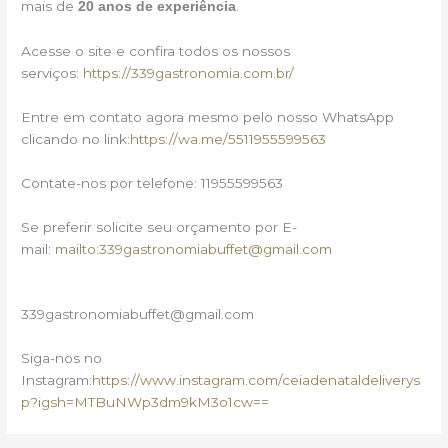
mais de
.
20 anos de experiência
Acesse o site e confira todos os nossos
serviços:
https://339gastronomia.com.br/
Entre em contato agora mesmo pelo nosso WhatsApp
clicando no link:
https://wa.me/5511955599563
Contate-nos por telefone: 11955599563
Se preferir solicite seu orçamento por E-
mail:
mailto:339gastronomiabuffet@gmail.com
339gastronomiabuffet@gmail.com
Siga-nos no
Instagram:
https://www.instagram.com/ceiadenataldeliverys
p?igsh=MTBuNWp3dm9kM3o1cw==