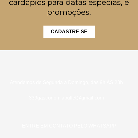
cardápios para datas especias, e
promoções.
CADASTRE-SE
Atendemos de Segunda a Domingo, das 9h ÀS 23h
339gastronomiabuffet@gmail.com
ENTRE EM CONTATO PELO WHATSAPP