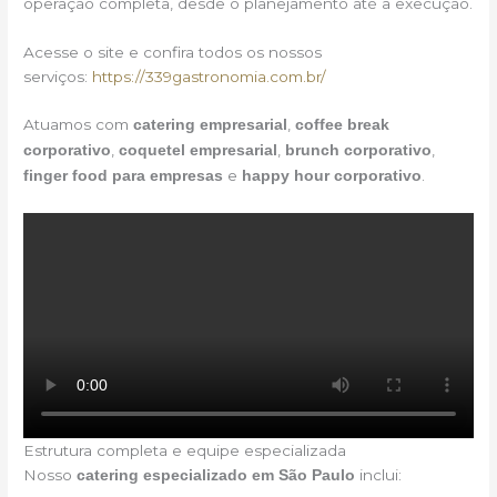
operação completa, desde o planejamento até a execução.
Acesse o site e confira todos os nossos
serviços:
https://339gastronomia.com.br/
Atuamos com
,
catering empresarial
coffee break
,
,
,
corporativo
coquetel empresarial
brunch corporativo
e
.
finger food para empresas
happy hour corporativo
Estrutura completa e equipe especializada
Nosso
inclui:
catering especializado em São Paulo