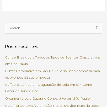
P
e
s
Posts recentes
q
u
Coffee Break para Todos os Tipos de Eventos Corporativos
i
em São Paulo
s
Buffet Corporativo em São Paulo: a solução completa para
a
os eventos da sua empresa
r
Coffee Break para Inauguração de Loja em SP: Como
p
Fazer do Jeito Certo
o
Orçamento para Catering Corporativo em São Paulo
r
Catering Corporativo em São Paulo: Serviço Especializado
: