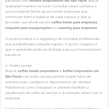
parcerias com
que já
buffets corporativos em São Paulo
realizaram eventos no local. Consultar esses contatos é
uma excelente forma de encontrar empresas que
conhecem bem a logística de cada espaço e que já
provaram sua eficiência em
,
coffee break para empresas
ou
.
coquetel para inaugurações
catering para empresas
O ponto positivo é a segurança de contratar profissionais
que já trabalharam naquele espaço. O ponto negativo é
que a variedade pode ser limitada a poucos fornecedores
parceiros.
4. Redes sociais
Buscar
e
coffee break corporativo
buffet corporativo em
nas redes sociais permite avaliar fotos de
São Paulo
eventos reais, cardápios e depoimentos de clientes.
Plataformas como Instagram e LinkedIn facilitam a
visualização do estilo do serviço e a interação direta com a
empresa.
A desvantagem é que nem sempre é possível confirmar a