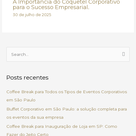
A Importância do Coquetel Corporativo
para o Sucesso Empresarial.
30 de julho de 2025
P
e
s
Posts recentes
q
u
Coffee Break para Todos os Tipos de Eventos Corporativos
i
em São Paulo
s
Buffet Corporativo em São Paulo: a solução completa para
a
os eventos da sua empresa
r
Coffee Break para Inauguração de Loja em SP: Como
p
Fazer do Jeito Certo