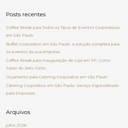
e
s
Posts recentes
q
u
Coffee Break para Todos os Tipos de Eventos Corporativos
i
em São Paulo
s
Buffet Corporativo em São Paulo: a solução completa para
a
os eventos da sua empresa
r
Coffee Break para Inauguração de Loja em SP: Como
p
Fazer do Jeito Certo
o
Orçamento para Catering Corporativo em São Paulo
r
Catering Corporativo em São Paulo: Serviço Especializado
:
para Empresas
Arquivos
julho 2026