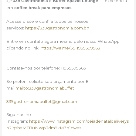
👉
— excelência
339 Gastronomia e Buffet Spazio Lounge
em
.
coffee break para empresas
Acesse o site e confira todos os nossos
serviços:
https://339gastronomia.com.br/
Entre em contato agora mesmo pelo nosso WhatsApp
clicando no link:
https://wa.me/5511955599563
Contate-nos por telefone: 11955599563
Se preferir solicite seu orçamento por E-
mail:
mailto:339gastronomiabuffet
339gastronomiabuffet@gmail.com
Siga-nos no
Instagram:
https://www.instagram.com/ceiadenataldeliverys
p?igsh=MTBuNWp3dm9kM3o1cw==