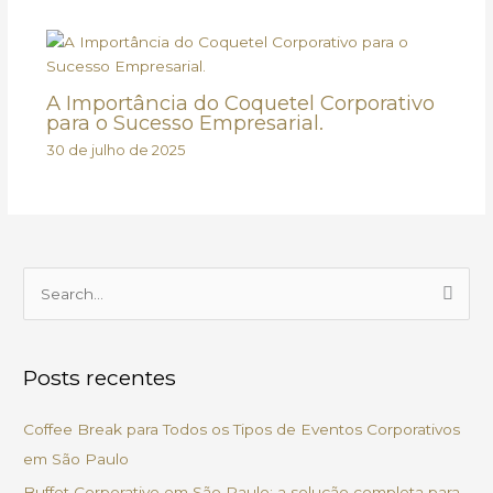
A Importância do Coquetel Corporativo
para o Sucesso Empresarial.
30 de julho de 2025
P
e
s
Posts recentes
q
u
Coffee Break para Todos os Tipos de Eventos Corporativos
i
em São Paulo
s
Buffet Corporativo em São Paulo: a solução completa para