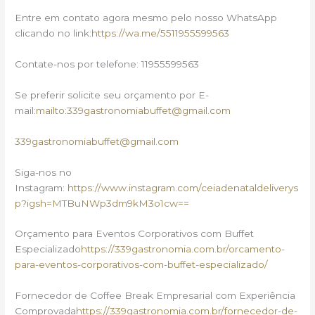
Entre em contato agora mesmo pelo nosso WhatsApp
clicando no link:
https://wa.me/5511955599563
Contate-nos por telefone: 11955599563
Se preferir solicite seu orçamento por E-
mail:
mailto:339gastronomiabuffet@gmail.com
339gastronomiabuffet@gmail.com
Siga-nos no
Instagram:
https://www.instagram.com/ceiadenataldeliverys
p?igsh=MTBuNWp3dm9kM3o1cw==
Orçamento para Eventos Corporativos com Buffet
Especializado
https://339gastronomia.com.br/orcamento-
para-eventos-corporativos-com-buffet-especializado/
Fornecedor de Coffee Break Empresarial com Experiência
Comprovada
https://339gastronomia.com.br/fornecedor-de-