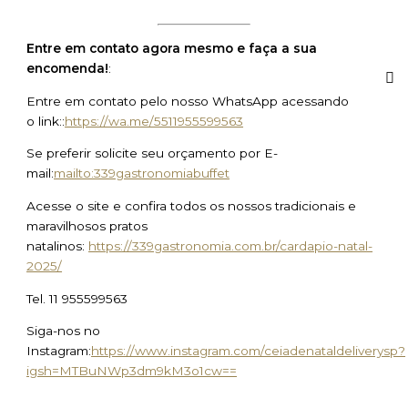
Entre em contato agora mesmo e faça a sua
encomenda!
:
Entre em contato pelo nosso WhatsApp acessando
o link::
https://wa.me/5511955599563
Se preferir solicite seu orçamento por E-
mail:
mailto:339gastronomiabuffet
Acesse o site e confira todos os nossos tradicionais e
maravilhosos pratos
natalinos:
https://339gastronomia.com.br/cardapio-natal-
2025/
Tel. 11 955599563
Siga-nos no
Instagram:
https://www.instagram.com/ceiadenataldeliverysp?
igsh=MTBuNWp3dm9kM3o1cw==