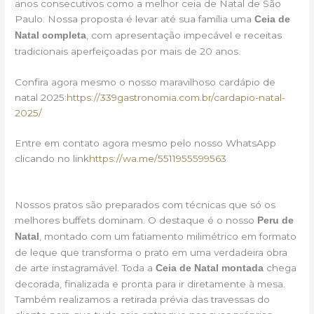
anos consecutivos como a melhor ceia de Natal de São
Paulo. Nossa proposta é levar até sua família uma
Ceia de
, com apresentação impecável e receitas
Natal completa
tradicionais aperfeiçoadas por mais de 20 anos.
Confira agora mesmo o nosso maravilhoso cardápio de
natal 2025:
https://339gastronomia.com.br/cardapio-natal-
2025/
Entre em contato agora mesmo pelo nosso WhatsApp
clicando no link
https://wa.me/5511955599563
Nossos pratos são preparados com técnicas que só os
melhores buffets dominam. O destaque é o nosso
Peru de
, montado com um fatiamento milimétrico em formato
Natal
de leque que transforma o prato em uma verdadeira obra
de arte instagramável. Toda a
chega
Ceia de Natal montada
decorada, finalizada e pronta para ir diretamente à mesa.
Também realizamos a retirada prévia das travessas do