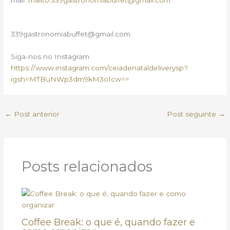
mail:
mailto:339gastronomiabuffet@gmail.com
339gastronomiabuffet@gmail.com
Siga-nos no Instagram
https://www.instagram.com/ceiadenataldeliverysp?
igsh=MTBuNWp3dm9kM3o1cw==
←
Post anterior
Post seguinte
→
Posts relacionados
Coffee Break: o que é, quando fazer e