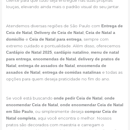
cliente para que tudo seja entregue nas suas próprias
louças, elevando ainda mais o padrão visual do seu jantar.
Atendemos diversas regiões de São Paulo com
Entrega de
,
,
Ceia de Natal
Delivery de Ceia de Natal
Ceia de Natal a
e
, sempre com
domicílio
Ceia de Natal para entrega
extremo cuidado e pontualidade. Além disso, oferecemos
,
,
Cardápio de Natal 2025
cardápio natalino
menu de natal
,
,
para entrega
encomendas de Natal
delivery de pratos de
,
,
Natal
entrega de assados de Natal
encomenda de
,
e todas as
assados de Natal
entrega de comidas natalinas
opções para quem deseja praticidade no fim do ano.
Se você está buscando
,
onde pedir Ceia de Natal
onde
,
encomendar Ceia de Natal
onde encomendar Ceia de Natal
, ou simplesmente deseja
em São Paulo
comprar Ceia de
, aqui você encontra o melhor. Nossos
Natal completa
pratos são decorados com maestria e carregam o