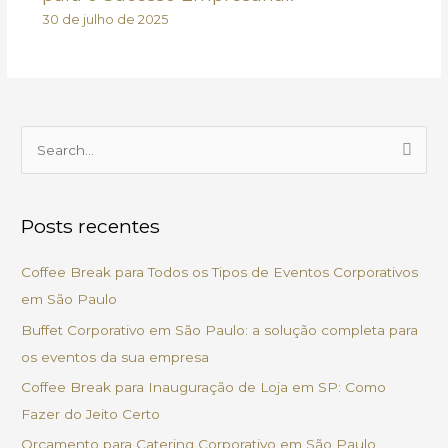
30 de julho de 2025
P
e
s
Posts recentes
q
u
Coffee Break para Todos os Tipos de Eventos Corporativos
i
em São Paulo
s
Buffet Corporativo em São Paulo: a solução completa para
a
os eventos da sua empresa
r
Coffee Break para Inauguração de Loja em SP: Como
p
Fazer do Jeito Certo
o
Orçamento para Catering Corporativo em São Paulo