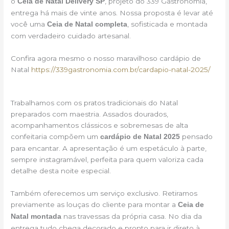
o
, projeto do 339 Gastronomia,
Ceia de Natal Delivery SP
entrega há mais de vinte anos. Nossa proposta é levar até
você uma
, sofisticada e montada
Ceia de Natal completa
com verdadeiro cuidado artesanal.
Confira agora mesmo o nosso maravilhoso cardápio de
Natal
https://339gastronomia.com.br/cardapio-natal-2025/
Trabalhamos com os pratos tradicionais do Natal
preparados com maestria. Assados dourados,
acompanhamentos clássicos e sobremesas de alta
confeitaria compõem um
pensado
cardápio de Natal 2025
para encantar. A apresentação é um espetáculo à parte,
sempre instagramável, perfeita para quem valoriza cada
detalhe desta noite especial.
Também oferecemos um serviço exclusivo. Retiramos
previamente as louças do cliente para montar a
Ceia de
nas travessas da própria casa. No dia da
Natal montada
entrega tudo chega decorado e pronto para ir direto à