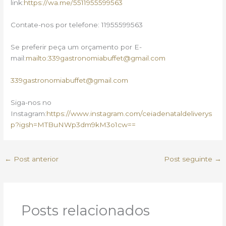
link:
https://wa.me/5511955599563
Contate-nos por telefone: 11955599563
Se preferir peça um orçamento por E-
mail:
mailto:339gastronomiabuffet@gmail.com
339gastronomiabuffet@gmail.com
Siga-nos no
Instagram:
https://www.instagram.com/ceiadenataldeliverys
p?igsh=MTBuNWp3dm9kM3o1cw==
←
Post anterior
Post seguinte
→
Posts relacionados