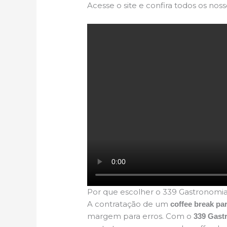
Acesse o site e confira todos os noss
Por que escolher o 339 Gastronomia
A contratação de um
coffee break p
margem para erros. Com o
339 Gast