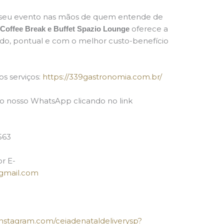
seu evento nas mãos de quem entende de
oferece a
Coffee Break e Buffet Spazio Lounge
ado, pontual e com o melhor custo-benefício
os serviços:
https://339gastronomia.com.br/
 nosso WhatsApp clicando no link
563
or E-
gmail.com
instagram.com/ceiadenataldeliverysp?