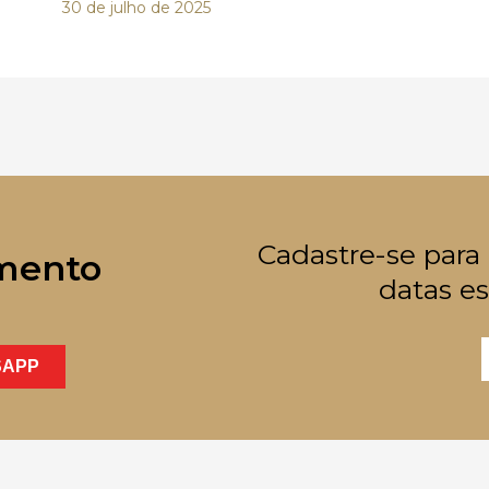
30 de julho de 2025
Cadastre-se para
mento
datas es
SAPP