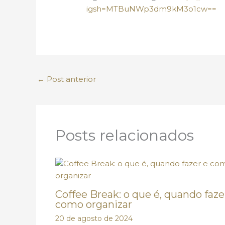
igsh=MTBuNWp3dm9kM3o1cw==
←
Post anterior
Posts relacionados
Coffee Break: o que é, quando faze
como organizar
20 de agosto de 2024