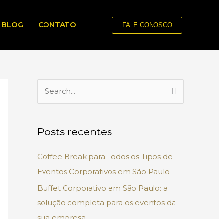
BLOG
CONTATO
FALE CONOSCO
P
e
s
Posts recentes
q
u
Coffee Break para Todos os Tipos de
i
Eventos Corporativos em São Paulo
s
Buffet Corporativo em São Paulo: a
a
solução completa para os eventos da
r
sua empresa