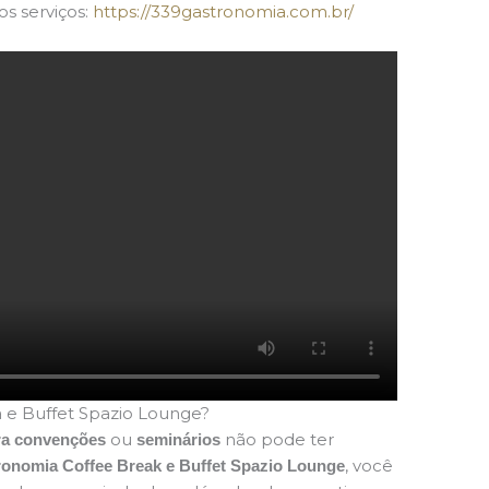
os serviços:
https://339gastronomia.com.br/
 e Buffet Spazio Lounge?
ou
não pode ter
ara convenções
seminários
, você
ronomia Coffee Break e Buffet Spazio Lounge