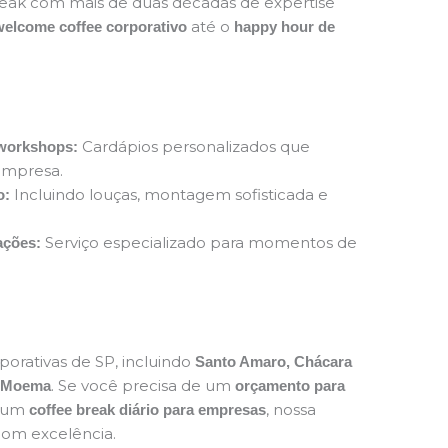
eak com mais de duas décadas de expertise
até o
welcome coffee corporativo
happy hour de
Cardápios personalizados que
 workshops:
empresa.
Incluindo louças, montagem sofisticada e
o:
Serviço especializado para momentos de
ações:
porativas de SP, incluindo
Santo Amaro, Chácara
. Se você precisa de um
 e Moema
orçamento para
é um
, nossa
coffee break diário para empresas
com excelência.