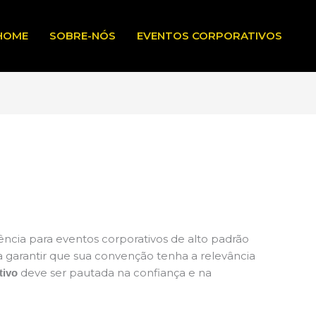
HOME
SOBRE-NÓS
EVENTOS CORPORATIVOS
ência para eventos corporativos de alto padrão
ra garantir que sua convenção tenha a relevância
deve ser pautada na confiança e na
tivo