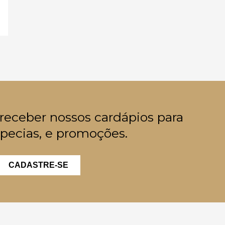
 receber nossos cardápios para
pecias, e promoções.
CADASTRE-SE